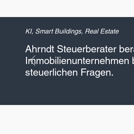
lsblatt als „Beste Steuerberater“
KI, Smart Buildings, Real Estate
Ahrndt Steuerberater berä
Immobilienunternehmen b
steuerlichen Fragen.
werden Sie Mandant 