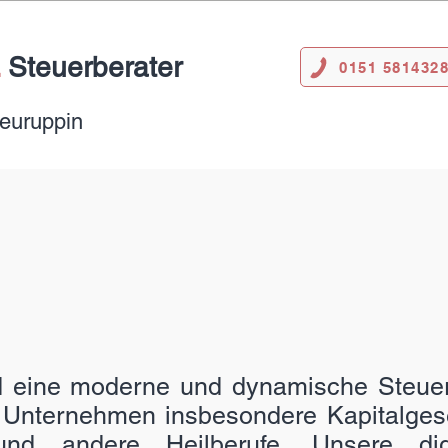
.
Steuerberater
0151 581432
Neuruppin
uerberatung f
ür
iberufler, Ärzte 
d eine moderne und dynamische Steuerk
 Unternehmen insbesondere Kapitalgesel
und andere Heilberufe. Unsere digi