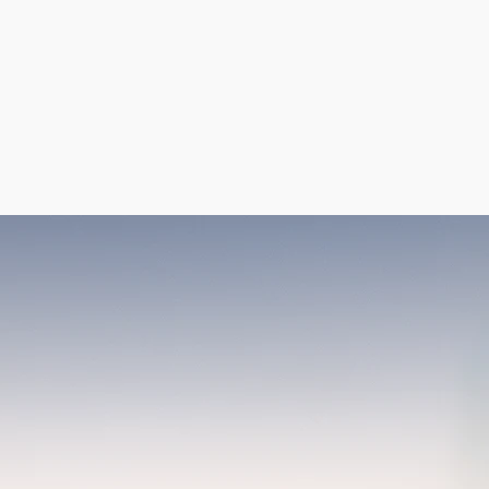
 Mal in Folge im
"Beste Steuerberater"
Online einsehen)
uern
.
ert
.
zukunftsweisend
.