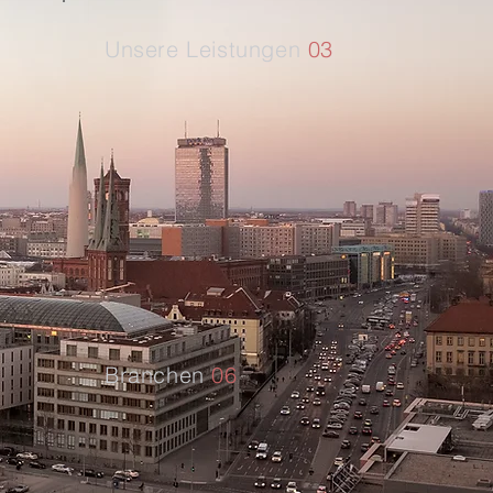
Unsere Leistungen
03
Rechtsbehelfe
Betriebsprüfungen
Selbstanzeigen
Holding-Strukturen
Branchen
06
Dienstleistungen