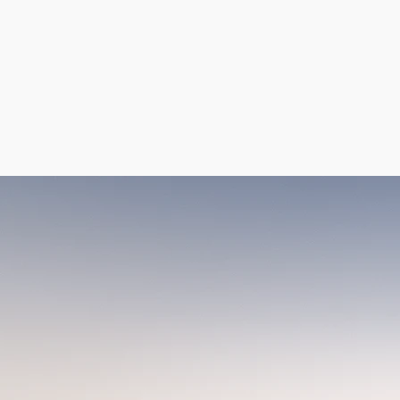
t Steuerberater zum zweiten
elsblatt
ausgezeichnet als
sblattausgabe vom März 2026 - Hier 
Partner in Sachen Ste
tale Steuerberatung
.
önlich
.
lösungsorienti