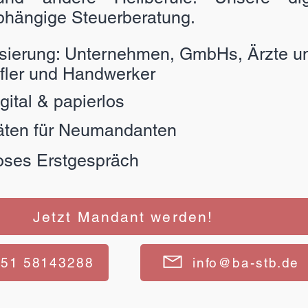
bhängige Steuerberatung.
isierung: Unternehmen, GmbHs, Ärzte un
ufler und Handwerker
ital & papierlos
äten für Neumandanten
oses Erstgespräch
Jetzt Mandant werden!
151 58143288
info@ba-stb.de