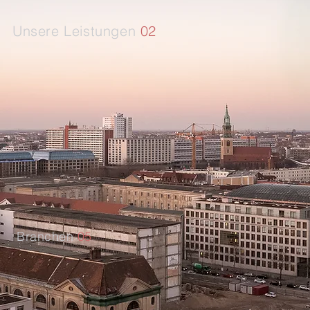
Unsere Leistungen
02
Steuerberatung
Steuerplanung
Existenzgründungen
Unternehmensnachfolge
Branchen
05
Ärzte und Zahnärzte
Psychotherapeuten