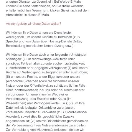
unseren Diensten zu übermitteln. Bei Werbe-E-Mails
können Sie selbst entscheiden, ob Sie diese weiterhin
erhalten möchten. Wenn nicht, klicken Sie einfach auf den
Abmeldelink in diesen E-Mails.
An wen geben wir diese Daten weiter?
Wir können Ihre Daten an unsere Dienstleister
weitergeben, um unsere Dienste zu betreiben (z. B.
Speicherung von Daten über Hosting-Dienste Dritter,
Bereitstellung technischer Unterstützung usw.).
Wir können Ihre Daten auch unter folgenden Umständen
offenlegen: (i) um rechtswidrige Aktivitäten oder
sonstiges Fehlverhalten zu untersuchen, aufzudecken,
zu verhindern oder dagegen vorzugehen; (ii) um unsere
Rechte auf Verteidigung zu begründen oder auszuüben;
(iii) um unsere Rechte, unser Eigentum oder unsere
persönliche Sicherheit sowie die Sicherheit unserer
Nutzer oder der Öffentlichkeit zu schützen; (iv) im Falle
eines Kontrollwechsels bei uns oder bei einem unserer
verbundenen Unternehmen (im Wege einer
Verschmelzung, des Erwerbs oder Kaufs (im
Wesentlichen) aller Vermögenswerte u. a.); (v) um Ihre
Daten mittels befugter Drittanbieter zu erfassen,
vorzuhalten und/oder zu verwalten (z. B. Cloud-Service-
Anbieter), soweit dies für geschäftliche Zwecke
angemessen ist; (vi) um mit Drittanbietern gemeinsam an
der Verbesserung Ihres Nutzererlebnisses zu arbeiten.
Zur Vermeidung von Missverständnissen möchten wir