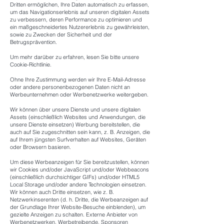
Dritten ermöglichen, Ihre Daten automatisch zu erfassen,
um das Navigationserlebnis auf unseren digitalen Assets
zu verbessern, deren Performance zu optimieren und
ein maßgeschneidertes Nutzererlebnis zu gewährleisten,
sowie zu Zwecken der Sicherheit und der
Betrugsprävention.
Um mehr darüber zu erfahren, lesen Sie bitte unsere
Cookie-Richtlinie.
Ohne Ihre Zustimmung werden wir Ihre E-Mail-Adresse
oder andere personenbezogenen Daten nicht an
Werbeunternehmen oder Werbenetzwerke weitergeben.
Wir können über unsere Dienste und unsere digitalen
Assets (einschließlich Websites und Anwendungen, die
unsere Dienste einsetzen) Werbung bereitstellen, die
auch auf Sie zugeschnitten sein kann, z. B. Anzeigen, die
auf Ihrem jüngsten Surfverhalten auf Websites, Geräten
oder Browsern basieren.
Um diese Werbeanzeigen für Sie bereitzustellen, können
wir Cookies und/oder JavaScript und/oder Webbeacons
(einschließlich durchsichtiger GIFs) und/oder HTML5
Local Storage und/oder andere Technologien einsetzen.
Wir können auch Dritte einsetzen, wie z. B.
Netzwerkinserenten (d. h. Dritte, die Werbeanzeigen auf
der Grundlage Ihrer Website-Besuche einblenden), um
gezielte Anzeigen zu schalten. Externe Anbieter von
Werbenetzwerken, Werbetreibende, Sponsoren