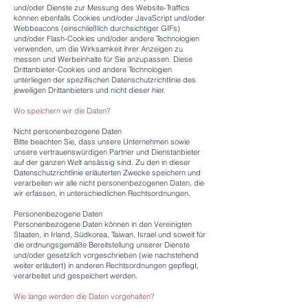
und/oder Dienste zur Messung des Website-Traffics
können ebenfalls Cookies und/oder JavaScript und/oder
Webbeacons (einschließlich durchsichtiger GIFs)
und/oder Flash-Cookies und/oder andere Technologien
verwenden, um die Wirksamkeit ihrer Anzeigen zu
messen und Werbeinhalte für Sie anzupassen. Diese
Drittanbieter-Cookies und andere Technologien
unterliegen der spezifischen Datenschutzrichtlinie des
jeweiligen Drittanbieters und nicht dieser hier.
Wo speichern wir die Daten?
Nicht personenbezogene Daten
Bitte beachten Sie, dass unsere Unternehmen sowie
unsere vertrauenswürdigen Partner und Dienstanbieter
auf der ganzen Welt ansässig sind. Zu den in dieser
Datenschutzrichtlinie erläuterten Zwecke speichern und
verarbeiten wir alle nicht personenbezogenen Daten, die
wir erfassen, in unterschiedlichen Rechtsordnungen.
Personenbezogene Daten
Personenbezogene Daten können in den Vereinigten
Staaten, in Irland, Südkorea, Taiwan, Israel und soweit für
die ordnungsgemäße Bereitstellung unserer Dienste
und/oder gesetzlich vorgeschrieben (wie nachstehend
weiter erläutert) in anderen Rechtsordnungen gepflegt,
verarbeitet und gespeichert werden.
Wie lange werden die Daten vorgehalten?