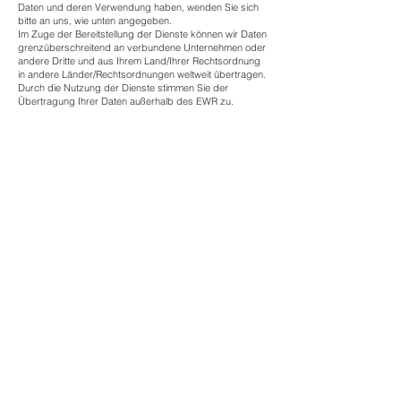
Daten und deren Verwendung haben, wenden Sie sich
bitte an uns, wie unten angegeben.
Im Zuge der Bereitstellung der Dienste können wir Daten
grenzüberschreitend an verbundene Unternehmen oder
andere Dritte und aus Ihrem Land/Ihrer Rechtsordnung
in andere Länder/Rechtsordnungen weltweit übertragen.
Durch die Nutzung der Dienste stimmen Sie der
Übertragung Ihrer Daten außerhalb des EWR zu.
Wenn Sie im EWR ansässig sind, werden Ihre
personenbezogenen Daten nur dann an Standorte
außerhalb des EWR übertragen, wenn wir davon
überzeugt sind, dass ein angemessenes oder
vergleichbares Niveau zum Schutz personenbezogener
Daten besteht. Wir werden geeignete Schritte
unternehmen, um sicherzustellen, dass wir über
angemessene vertragliche Vereinbarungen mit unseren
Drittparteien verfügen, um zu gewährleisten, dass
entsprechende Sicherheitsvorkehrungen getroffen
werden, so dass das Risiko einer unrechtmäßigen
Nutzung, Änderung, Löschung, eines Verlusts oder
Diebstahls Ihrer personenbezogenen Daten minimiert
wird und dass diese Drittparteien jederzeit in
Übereinstimmung mit den geltenden Gesetzen handeln.
Rechte gemäß kalifornischem Verbraucherschutzgesetz
Wenn Sie die Dienste als Einwohner Kaliforniens nutzen,
dann sind Sie möglicherweise nach dem kalifornischen
Verbraucherschutzgesetz (California Consumer Privacy
Act; „CCPA“) berechtigt, Zugriff auf und Löschung Ihrer