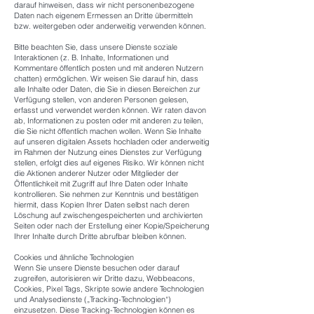
darauf hinweisen, dass wir nicht personenbezogene
Daten nach eigenem Ermessen an Dritte übermitteln
bzw. weitergeben oder anderweitig verwenden können.
Bitte beachten Sie, dass unsere Dienste soziale
Interaktionen (z. B. Inhalte, Informationen und
Kommentare öffentlich posten und mit anderen Nutzern
chatten) ermöglichen. Wir weisen Sie darauf hin, dass
alle Inhalte oder Daten, die Sie in diesen Bereichen zur
Verfügung stellen, von anderen Personen gelesen,
erfasst und verwendet werden können. Wir raten davon
ab, Informationen zu posten oder mit anderen zu teilen,
die Sie nicht öffentlich machen wollen. Wenn Sie Inhalte
auf unseren digitalen Assets hochladen oder anderweitig
im Rahmen der Nutzung eines Dienstes zur Verfügung
stellen, erfolgt dies auf eigenes Risiko. Wir können nicht
die Aktionen anderer Nutzer oder Mitglieder der
Öffentlichkeit mit Zugriff auf Ihre Daten oder Inhalte
kontrollieren. Sie nehmen zur Kenntnis und bestätigen
hiermit, dass Kopien Ihrer Daten selbst nach deren
Löschung auf zwischengespeicherten und archivierten
Seiten oder nach der Erstellung einer Kopie/Speicherung
Ihrer Inhalte durch Dritte abrufbar bleiben können.
Cookies und ähnliche Technologien
Wenn Sie unsere Dienste besuchen oder darauf
zugreifen, autorisieren wir Dritte dazu, Webbeacons,
Cookies, Pixel Tags, Skripte sowie andere Technologien
und Analysedienste („Tracking-Technologien“)
einzusetzen. Diese Tracking-Technologien können es