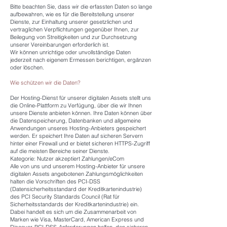
Bitte beachten Sie, dass wir die erfassten Daten so lange
aufbewahren, wie es für die Bereitstellung unserer
Dienste, zur Einhaltung unserer gesetzlichen und
vertraglichen Verpflichtungen gegenüber Ihnen, zur
Beilegung von Streitigkeiten und zur Durchsetzung
unserer Vereinbarungen erforderlich ist.
Wir können unrichtige oder unvollständige Daten
jederzeit nach eigenem Ermessen berichtigen, ergänzen
oder löschen.
Wie schützen wir die Daten?
Der Hosting-Dienst für unserer digitalen Assets stellt uns
die Online-Plattform zu Verfügung, über die wir Ihnen
unsere Dienste anbieten können. Ihre Daten können über
die Datenspeicherung, Datenbanken und allgemeine
Anwendungen unseres Hosting-Anbieters gespeichert
werden. Er speichert Ihre Daten auf sicheren Servern
hinter einer Firewall und er bietet sicheren HTTPS-Zugriff
auf die meisten Bereiche seiner Dienste.
Kategorie: Nutzer akzeptiert Zahlungen/eCom
Alle von uns und unserem Hosting-Anbieter für unsere
digitalen Assets angebotenen Zahlungsmöglichkeiten
halten die Vorschriften des PCI-DSS
(Datensicherheitsstandard der Kreditkartenindustrie)
des PCI Security Standards Council (Rat für
Sicherheitsstandards der Kreditkartenindustrie) ein.
Dabei handelt es sich um die Zusammenarbeit von
Marken wie Visa, MasterCard, American Express und