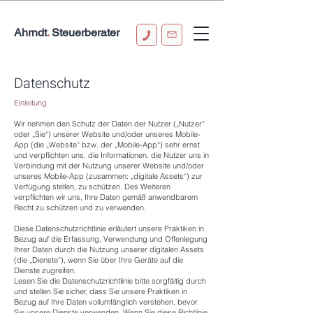
Ahrndt
.
Steuerberater
0151 58143288
info@ba-stb.de
Datenschutz
Einleitung
Wir nehmen den Schutz der Daten der Nutzer („Nutzer“
oder „Sie“) unserer Website und/oder unseres Mobile-
App (die „Website“ bzw. der „Mobile-App“) sehr ernst
und verpflichten uns, die Informationen, die Nutzer uns in
Verbindung mit der Nutzung unserer Website und/oder
unseres Mobile-App (zusammen: „digitale Assets“) zur
Verfügung stellen, zu schützen. Des Weiteren
verpflichten wir uns, Ihre Daten gemäß anwendbarem
Recht zu schützen und zu verwenden.
Diese Datenschutzrichtlinie erläutert unsere Praktiken in
Bezug auf die Erfassung, Verwendung und Offenlegung
Ihrer Daten durch die Nutzung unserer digitalen Assets
(die „Dienste“), wenn Sie über Ihre Geräte auf die
Dienste zugreifen.
Lesen Sie die Datenschutzrichtlinie bitte sorgfältig durch
und stellen Sie sicher, dass Sie unsere Praktiken in
Bezug auf Ihre Daten vollumfänglich verstehen, bevor
Sie unsere Dienste verwenden. Wenn Sie diese Richtlinie