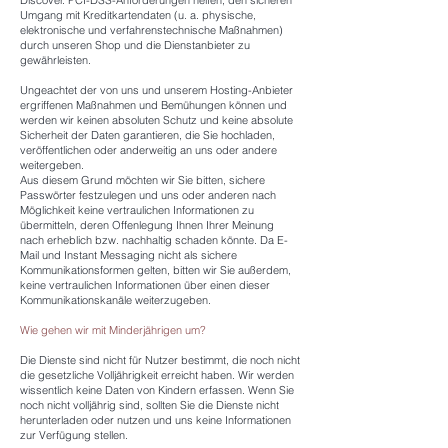
Discover. PCI-DSS-Anforderungen helfen, den sicheren
Umgang mit Kreditkartendaten (u. a. physische,
elektronische und verfahrenstechnische Maßnahmen)
durch unseren Shop und die Dienstanbieter zu
gewährleisten.
Ungeachtet der von uns und unserem Hosting-Anbieter
ergriffenen Maßnahmen und Bemühungen können und
werden wir keinen absoluten Schutz und keine absolute
Sicherheit der Daten garantieren, die Sie hochladen,
veröffentlichen oder anderweitig an uns oder andere
weitergeben.
Aus diesem Grund möchten wir Sie bitten, sichere
Passwörter festzulegen und uns oder anderen nach
Möglichkeit keine vertraulichen Informationen zu
übermitteln, deren Offenlegung Ihnen Ihrer Meinung
nach erheblich bzw. nachhaltig schaden könnte. Da E-
Mail und Instant Messaging nicht als sichere
Kommunikationsformen gelten, bitten wir Sie außerdem,
keine vertraulichen Informationen über einen dieser
Kommunikationskanäle weiterzugeben.
Wie gehen wir mit Minderjährigen um?
Die Dienste sind nicht für Nutzer bestimmt, die noch nicht
die gesetzliche Volljährigkeit erreicht haben. Wir werden
wissentlich keine Daten von Kindern erfassen. Wenn Sie
noch nicht volljährig sind, sollten Sie die Dienste nicht
herunterladen oder nutzen und uns keine Informationen
zur Verfügung stellen.