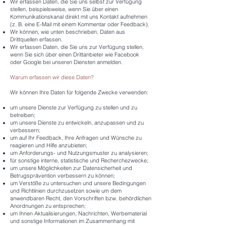
Wir erfassen Daten, die Sie uns selbst zur Verfügung
stellen, beispielsweise, wenn Sie über einen
Kommunikationskanal direkt mit uns Kontakt aufnehmen
(z. B. eine E-Mail mit einem Kommentar oder Feedback).
Wir können, wie unten beschrieben, Daten aus
Drittquellen erfassen.
Wir erfassen Daten, die Sie uns zur Verfügung stellen,
wenn Sie sich über einen Drittanbieter wie Facebook
oder Google bei unseren Diensten anmelden.
Warum erfassen wir diese Daten?
Wir können Ihre Daten für folgende Zwecke verwenden:
um unsere Dienste zur Verfügung zu stellen und zu
betreiben;
um unsere Dienste zu entwickeln, anzupassen und zu
verbessern;
um auf Ihr Feedback, Ihre Anfragen und Wünsche zu
reagieren und Hilfe anzubieten;
um Anforderungs- und Nutzungsmuster zu analysieren;
für sonstige interne, statistische und Recherchezwecke;
um unsere Möglichkeiten zur Datensicherheit und
Betrugsprävention verbessern zu können;
um Verstöße zu untersuchen und unsere Bedingungen
und Richtlinien durchzusetzen sowie um dem
anwendbaren Recht, den Vorschriften bzw. behördlichen
Anordnungen zu entsprechen;
um Ihnen Aktualisierungen, Nachrichten, Werbematerial
und sonstige Informationen im Zusammenhang mit