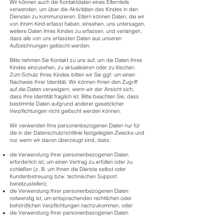
Wir können auch die Kontaktdaten eines Elternteils
verwenden, um über die Aktivitäten des Kindes in den
Diensten zu kommunizieren. Eltern können Daten, die wir
von ihrem Kind erfasst haben, einsehen, uns untersagen,
weitere Daten Ihres Kindes zu erfassen, und verlangen,
dass alle von uns erfassten Daten aus unseren
Aufzeichnungen gelöscht werden.
Bitte nehmen Sie Kontakt zu uns auf, um die Daten Ihres
Kindes einzusehen, zu aktualisieren oder zu löschen.
Zum Schutz Ihres Kindes bitten wir Sie ggf. um einen
Nachweis Ihrer Identität. Wir können Ihnen den Zugriff
auf die Daten verweigern, wenn wir der Ansicht sich,
dass Ihre Identität fraglich ist. Bitte beachten Sie, dass
bestimmte Daten aufgrund anderer gesetzlicher
Verpflichtungen nicht gelöscht werden können.
Wir verwenden Ihre personenbezogenen Daten nur für
die in der Datenschutzrichtlinie festgelegten Zwecke und
nur, wenn wir davon überzeugt sind, dass:
die Verwendung Ihrer personenbezogenen Daten
erforderlich ist, um einen Vertrag zu erfüllen oder zu
schließen (z. B. um Ihnen die Dienste selbst oder
Kundenbetreuung bzw. technischen Support
bereitzustellen);
die Verwendung Ihrer personenbezogenen Daten
notwendig ist, um entsprechenden rechtlichen oder
behördlichen Verpflichtungen nachzukommen, oder
die Verwendung Ihrer personenbezogenen Daten