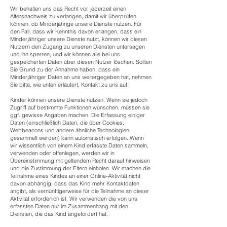
Wir behalten uns das Recht vor, jederzeit einen
Altersnachweis zu verlangen, damit wir überprüfen
können, ob Minderjährige unsere Dienste nutzen. Für
den Fall, dass wir Kenntnis davon erlangen, dass ein
Minderjähriger unsere Dienste nutzt, können wir diesen
Nutzern den Zugang zu unseren Diensten untersagen
und ihn sperren, und wir können alle bei uns
gespeicherten Daten über diesen Nutzer löschen. Sollten
Sie Grund zu der Annahme haben, dass ein
Minderjähriger Daten an uns weitergegeben hat, nehmen
Sie bitte, wie unten erläutert, Kontakt zu uns auf.
Kinder können unsere Dienste nutzen. Wenn sie jedoch
Zugriff auf bestimmte Funktionen wünschen, müssen sie
ggf. gewisse Angaben machen. Die Erfassung einiger
Daten (einschließlich Daten, die über Cookies,
Webbeacons und andere ähnliche Technologien
gesammelt werden) kann automatisch erfolgen. Wenn
wir wissentlich von einem Kind erfasste Daten sammeln,
verwenden oder offenlegen, werden wir in
Übereinstimmung mit geltendem Recht darauf hinweisen
und die Zustimmung der Eltern einholen. Wir machen die
Teilnahme eines Kindes an einer Online-Aktivität nicht
davon abhängig, dass das Kind mehr Kontaktdaten
angibt, als vernünftigerweise für die Teilnahme an dieser
Aktivität erforderlich ist. Wir verwenden die von uns
erfassten Daten nur im Zusammenhang mit den
Diensten, die das Kind angefordert hat.