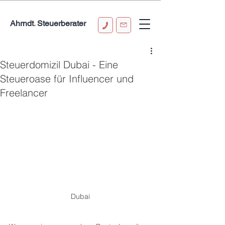
Ahrndt
.
Steuerberater
0151 58143288
info@ba-stb.de
Steuerdomizil Dubai - Eine
Steueroase für Influencer und
Freelancer
Dubai