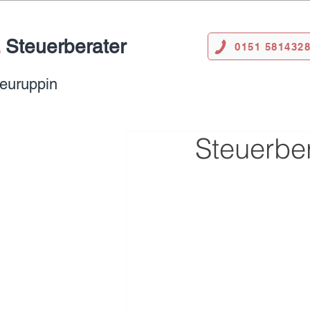
.
Steuerberater
0151 581432
Neuruppin
Steuerber