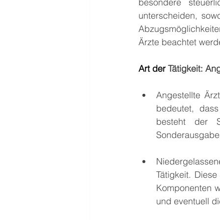
besondere steuerl
unterscheiden, sowo
Abzugsmöglichkeiten
Ärzte beachtet werde
Art
 der
 Tätigkeit: An
Angestellte Ärz
bedeutet, dass
besteht der 
Sonderausgaben
Niedergelassene 
Tätigkeit. Dies
Komponenten wi
und eventuell d