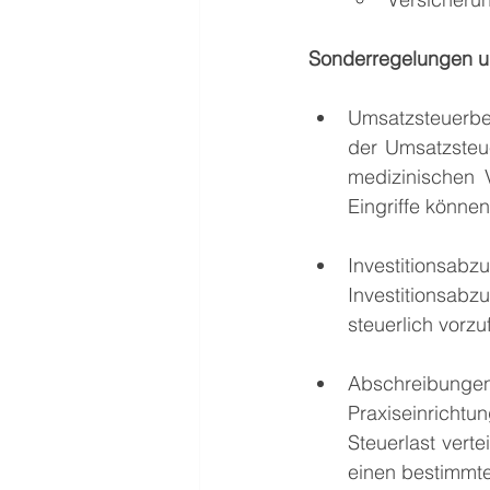
Sonderregelungen un
Umsatzsteuerbef
der Umsatzsteuer
medizinischen 
Eingriffe können
Investitionsabz
Investitionsabz
steuerlich vorzu
Abschreibung
Praxiseinrich
Steuerlast verte
einen bestimmt