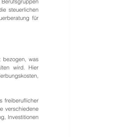
Berufsgruppen 
ie steuerlichen 
erberatung für 
t bezogen, was 
ten wird. Hier 
bungskosten, 
freiberuflicher 
ie verschiedene 
 Investitionen 