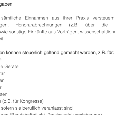
gaben
ämtliche Einnahmen aus ihrer Praxis versteuern, e
ungen, Honorarabrechnungen (z.B. über die Kas
wie sonstige Einkünfte aus Vorträgen, wissenschaftlicher
it.
n können steuerlich geltend gemacht werden, z.B. für:
e 
he Geräte
tar
gen
r
sten
 (z.B. für Kongresse)
 sofern sie beruflich veranlasst sind
gen (Berufshaftpflicht, Praxisausfallversicherung)