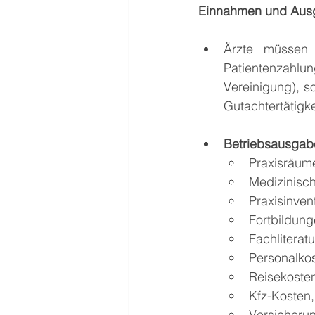
Einnahmen und Aus
Ärzte müssen s
Patientenzahl
Vereinigung), so
Gutachtertätigke
Betriebsausgabe
Praxisräum
Medizinisc
Praxisinven
Fortbildun
Fachliteratu
Personalko
Reisekosten
Kfz-Kosten,
Versicherun